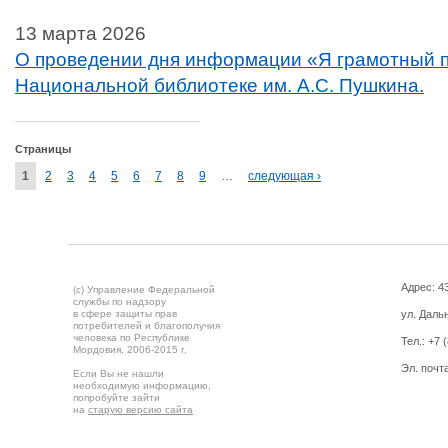
13 марта 2026
О проведении дня информации «Я грамотный п
Национальной библиотеке им. А.С. Пушкина.
Страницы
1
2
3
4
5
6
7
8
9
…
следующая ›
Адрес: 43
(c) Управление Федеральной
службы по надзору
в сфере защиты прав
ул. Дальн
потребителей и благополучия
человека по Республике
Тел.:
+7 
Мордовия,
2006-2015 г.
Эл. почт
Если Вы не нашли
необходимую информацию,
попробуйте зайти
на
старую версию сайта