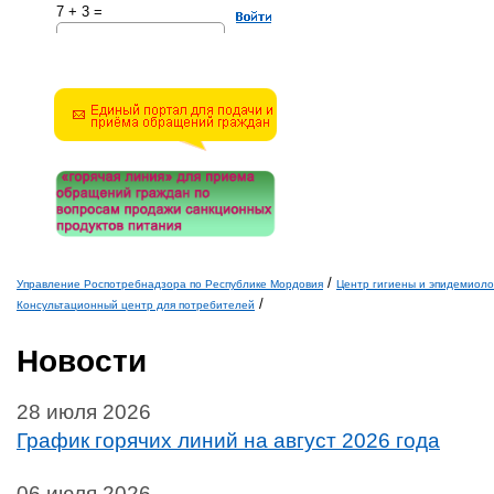
7 + 3 =
Решите эту простую
математическую задачу и
введите результат.
Например, для 1+3, введите
4.
/
Управление Роспотребнадзора по Республике Мордовия
Центр гигиены и эпидемиоло
/
Вы здесь
Консультационный центр для потребителей
Новости
28 июля 2026
График горячих линий на август 2026 года
06 июля 2026