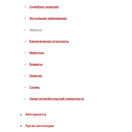
Судебные решения
Актуальная информация
Новости
Еженедельная отчетность
Инфотека
Комиксы
Памятки
Схемы
Уроки потребительской грамотности
Абитуриенту
Орган инспекции