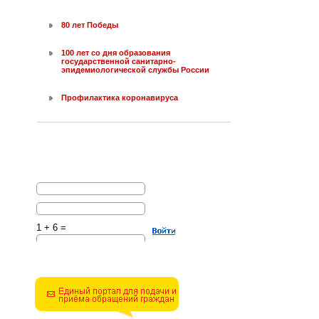
80 лет Победы
100 лет со дня образования
государственной санитарно-
эпидемиологической службы России
Профилактика коронавируса
1 + 6 =
Решите эту простую
математическую задачу и
введите результат.
Например, для 1+3, введите
4.