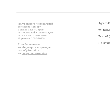
Адрес: 43
(c) Управление Федеральной
службы по надзору
в сфере защиты прав
ул. Дальн
потребителей и благополучия
человека по Республике
Тел.:
+7 
Мордовия,
2006-2015 г.
Эл. почт
Если Вы не нашли
необходимую информацию,
попробуйте зайти
на
старую версию сайта