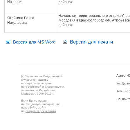
Иванович
районах
Начальник территориального отдела Упра
Ятайкина Раиса
Мордовия в Краснослободском, Атюрьевско
Николаевна
районах
Версия для печати
Версия для MS Word
Адрес: 43
(c) Управление Федеральной
службы по надзору
в сфере защиты прав
ул. Дальн
потребителей и благополучия
человека по Республике
Тел.:
+7 
Мордовия,
2006-2015 г.
Эл. почт
Если Вы не нашли
необходимую информацию,
попробуйте зайти
на
старую версию сайта