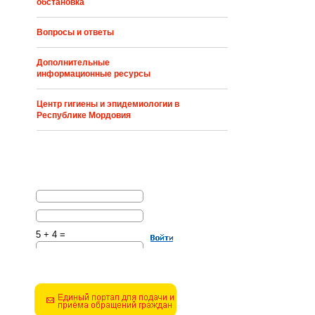
обстановка
Вопросы и ответы
Дополнительные
информационные ресурсы
Центр гигиены и эпидемиологии в
Республике Мордовия
5 + 4 =
Решите эту простую
математическую задачу и
введите результат.
Например, для 1+3, введите
4.