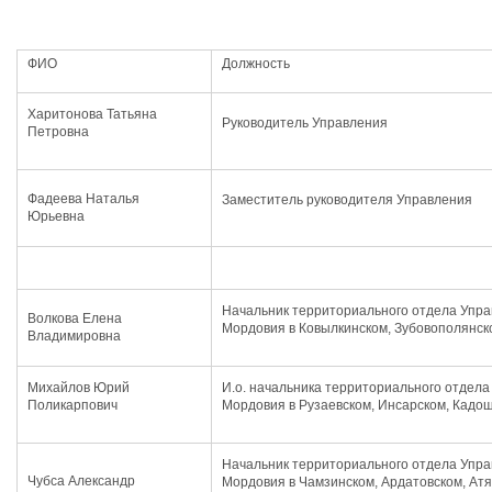
ФИО
Должность
Харитонова Татьяна
Руководитель Управления
Петровна
Фадеева Наталья
Заместитель руководителя Управления
Юрьевна
Начальник территориального отдела Упра
Волкова Елена
Мордовия в Ковылкинском, Зубовополянск
Владимировна
Михайлов Юрий
И.о. начальника территориального отдел
Поликарпович
Мордовия в Рузаевском, Инсарском, Кадо
Начальник территориального отдела Упра
Чубса Александр
Мордовия в Чамзинском, Ардатовском, Ат