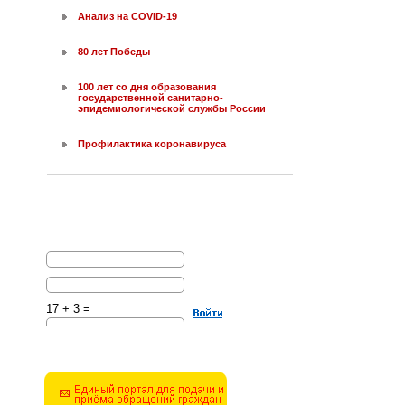
Анализ на COVID-19
80 лет Победы
100 лет со дня образования
государственной санитарно-
эпидемиологической службы России
Профилактика коронавируса
17 + 3 =
Решите эту простую
математическую задачу и
введите результат.
Например, для 1+3, введите
4.