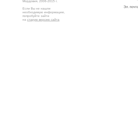
Мордовия,
2006-2015 г.
Эл. почт
Если Вы не нашли
необходимую информацию,
попробуйте зайти
на
старую версию сайта