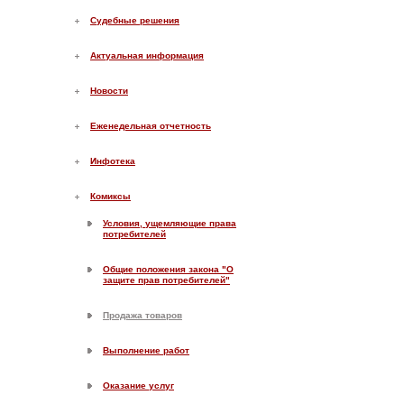
Судебные решения
Актуальная информация
Новости
Еженедельная отчетность
Инфотека
Комиксы
Условия, ущемляющие права
потребителей
Общие положения закона "О
защите прав потребителей"
Продажа товаров
Выполнение работ
Оказание услуг