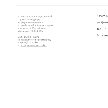
Адрес: 43
(c) Управление Федеральной
службы по надзору
в сфере защиты прав
ул. Дальн
потребителей и благополучия
человека по Республике
Тел.:
+7 
Мордовия,
2006-2015 г.
Эл. почт
Если Вы не нашли
необходимую информацию,
попробуйте зайти
на
старую версию сайта