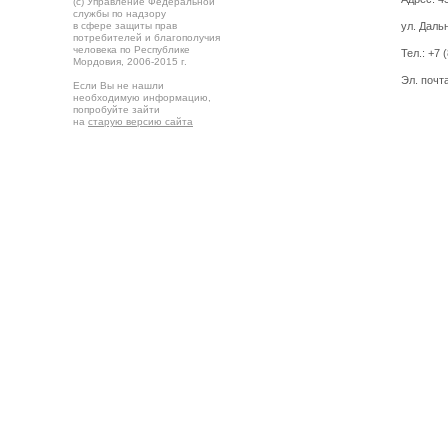
(c) Управление Федеральной
службы по надзору
в сфере защиты прав
ул. Дальн
потребителей и благополучия
человека по Республике
Тел.:
+7 
Мордовия,
2006-2015 г.
Эл. почт
Если Вы не нашли
необходимую информацию,
попробуйте зайти
на
старую версию сайта