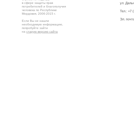
в сфере защиты прав
ул. Дальн
потребителей и благополучия
человека по Республике
Тел.:
+7 
Мордовия,
2006-2015 г.
Эл. почт
Если Вы не нашли
необходимую информацию,
попробуйте зайти
на
старую версию сайта