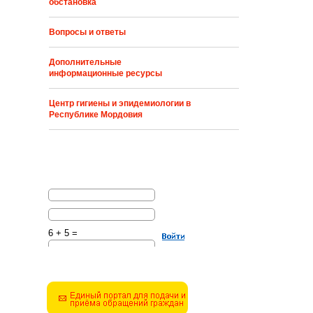
обстановка
Вопросы и ответы
Дополнительные
информационные ресурсы
Центр гигиены и эпидемиологии в
Республике Мордовия
6 + 5 =
Решите эту простую
математическую задачу и
введите результат.
Например, для 1+3, введите
4.