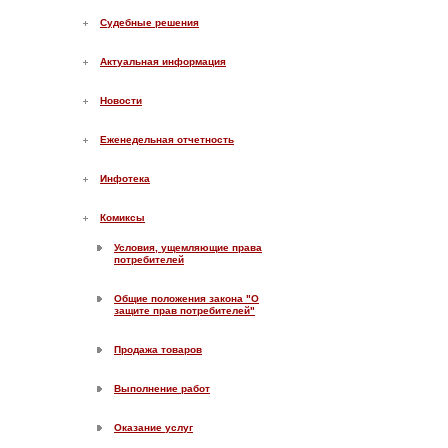
Судебные решения
Актуальная информация
Новости
Еженедельная отчетность
Инфотека
Комиксы
Условия, ущемляющие права
потребителей
Общие положения закона "О
защите прав потребителей"
Продажа товаров
Выполнение работ
Оказание услуг