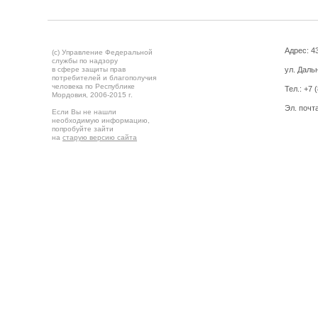
Адрес: 43
(c) Управление Федеральной
службы по надзору
в сфере защиты прав
ул. Дальн
потребителей и благополучия
человека по Республике
Тел.:
+7 
Мордовия,
2006-2015 г.
Эл. почт
Если Вы не нашли
необходимую информацию,
попробуйте зайти
на
старую версию сайта