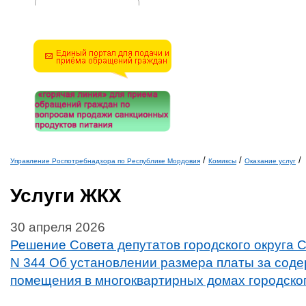
Решите эту простую
математическую задачу и
введите результат.
Например, для 1+3, введите
4.
/
/
/
Управление Роспотребнадзора по Республике Мордовия
Комиксы
Оказание услуг
Вы здесь
Услуги ЖКХ
30 апреля 2026
Решение Совета депутатов городского округа С
N 344 Об установлении размера платы за сод
помещения в многоквартирных домах городског