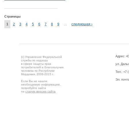
Страницы
1
2
3
4
5
6
7
8
9
…
следующая ›
Адрес: 43
(c) Управление Федеральной
службы по надзору
в сфере защиты прав
ул. Дальн
потребителей и благополучия
человека по Республике
Тел.:
+7 
Мордовия,
2006-2015 г.
Эл. почт
Если Вы не нашли
необходимую информацию,
попробуйте зайти
на
старую версию сайта