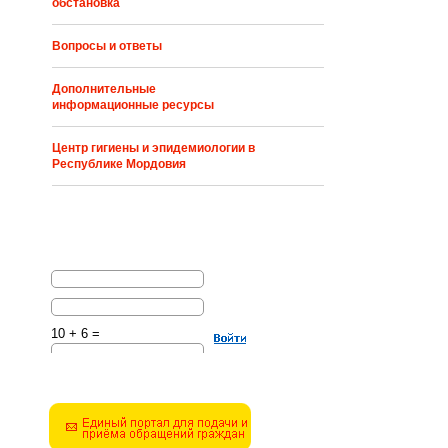
обстановка
Вопросы и ответы
Дополнительные
информационные ресурсы
Центр гигиены и эпидемиологии в
Республике Мордовия
10 + 6 =
Решите эту простую
математическую задачу и
введите результат.
Например, для 1+3, введите
4.