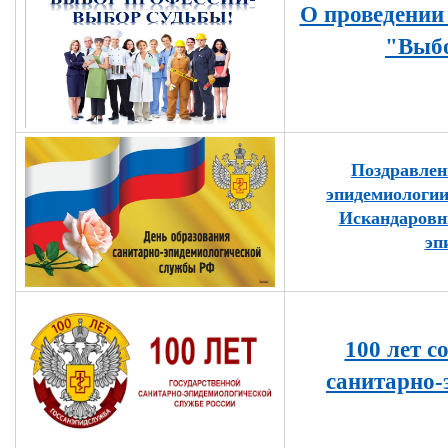
О проведении
"Выбо
Поздравлен
эпидемиологи
Искандаровны
эп
100 лет с
санитарно-