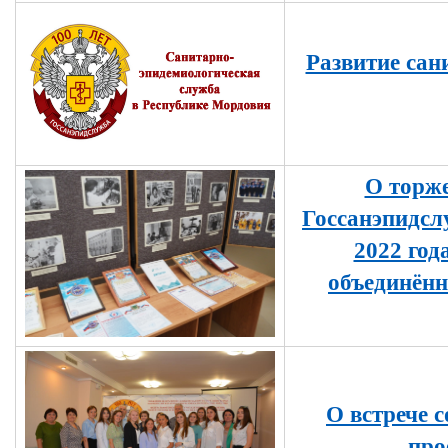
Развитие сан
О торже
Госсанэпидслу
2022 год
объединённ
О встрече 
про