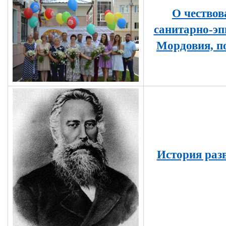
О чествов
санитарно-эп
Мордовия, п
История раз