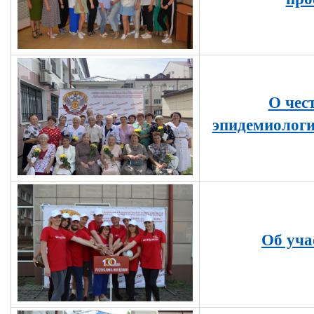
О чес
эпидемиолог
Об уча