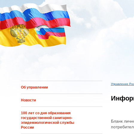
Перейти к основному содержанию
Управление Ро
Об управлении
Вы здес
Информ
Новости
100 лет со дня образования
государственной санитарно-
Бланк личн
эпидемиологической службы
потребител
России