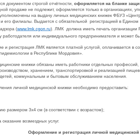
ся документом строгой отчётности,
оформляется на бланке защи
ной продаже не подлежит, оформляется только в организациях, у
полномочены на выдачу личных медицинских книжек ФБУЗ «Центр 
и его филиалы. Выдается с обязательной регистрацией в Едином
адзора (
www.lmk.cgon.ru
). ЛМК должна иметь печать организации 
у работодателя или индивидуального предпринимателя и может бы
 и регистрация ЛМК является платной услугой, оплачивается в с
эпидемиологии в Республике Мордовия».
ицинские книжки обязаны иметь работники отдельных профессий, п
производством, хранением, транспортировкой и реализацией пищев
детей, коммунальным и бытовым обслуживанием населения.
ения личной медицинской книжки необходимо предоставить:
ию размером 3х4 см (в соответствии с возрастом);
а оказание возмездных услуг.
Оформление и регистрация личной медицинской 