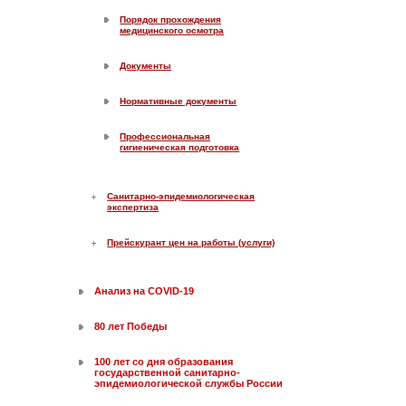
Порядок прохождения
медицинского осмотра
Документы
Нормативные документы
Профессиональная
гигиеническая подготовка
Санитарно-эпидемиологическая
экспертиза
Прейскурант цен на работы (услуги)
Анализ на COVID-19
80 лет Победы
100 лет со дня образования
государственной санитарно-
эпидемиологической службы России