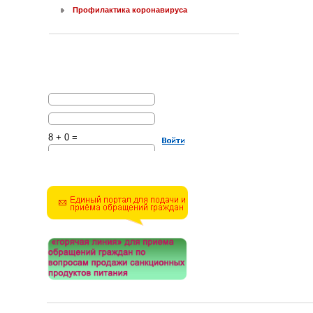
Профилактика коронавируса
8 + 0 =
Решите эту простую
математическую задачу и
введите результат.
Например, для 1+3, введите
4.