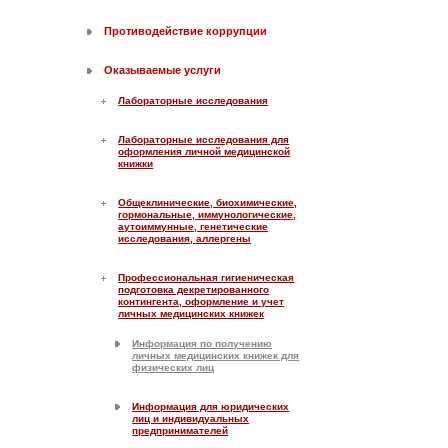
Противодействие коррупции
Оказываемые услуги
Лабораторные исследования
Лабораторные исследования для
оформления личной медицинской
книжки
Общеклинические, биохимические,
гормональные, иммунологические,
аутоиммунные, генетические
исследования, аллергены
Профессиональная гигиеническая
подготовка декретированного
контингента, оформление и учет
личных медицинских книжек
Информация по получению
личных медицинских книжек для
физических лиц
Информация для юридических
лиц и индивидуальных
предпринимателей