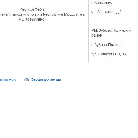
г.Ковылкино,
Филиал ФБУЗ
ул. Западная, д.2
иены и эпидемиологии в Республике Мордовия в
МО Ковылкино»
РМ, Зубово-Полянский
район,
п.Зубово-Поляна,
ул. Советская, д.36
Версия для печати
ля MS Word