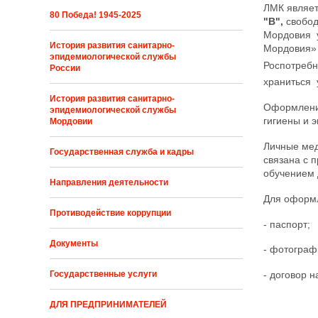
ЛМК являет
80 Победа! 1945-2025
"В"
,
свобод
Мордовия у
История развития санитарно-
Мордовия» 
эпидемиологической службы
Роспотребн
России
храниться 
История развития санитарно-
Оформление
эпидемиологической службы
гигиены и 
Мордовии
Личные мед
Государственная служба и кадры
связана с 
обучением 
Направления деятельности
Для оформл
Противодействие коррупции
- паспорт;
Документы
- фотограф
- договор н
Государственные услуги
ДЛЯ ПРЕДПРИНИМАТЕЛЕЙ