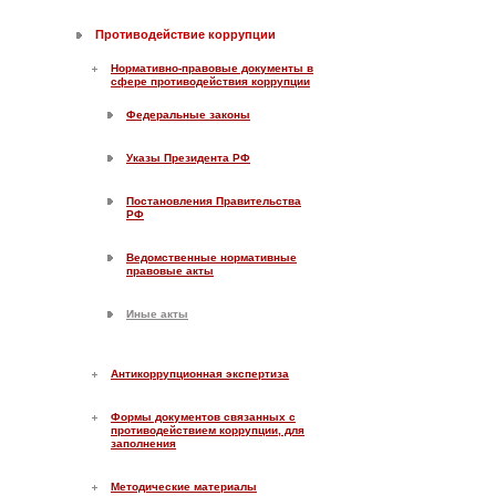
Противодействие коррупции
Нормативно-правовые документы в
сфере противодействия коррупции
Федеральные законы
Указы Президента РФ
Постановления Правительства
РФ
Ведомственные нормативные
правовые акты
Иные акты
Антикоррупционная экспертиза
Формы документов связанных с
противодействием коррупции, для
заполнения
Методические материалы