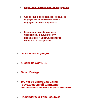
Обратная связь о фактах коррупции
Сведения о доходах, расходах, об
имуществе и обязательствах
имущественного характера
Комиссия по соблюдению
требований к служебному
поведению и урегулированию
конфликта интересов
Оказываемые услуги
Анализ на COVID-19
80 лет Победы
100 лет со дня образования
государственной санитарно-
эпидемиологической службы России
Профилактика коронавируса