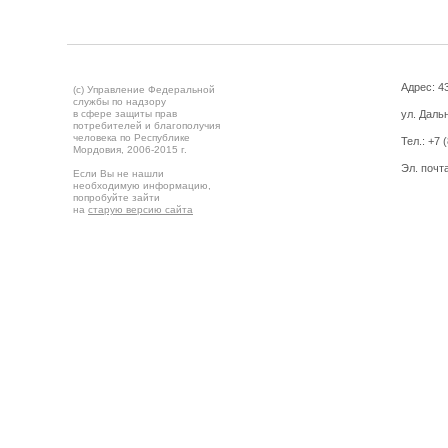
Адрес: 43
(c) Управление Федеральной
службы по надзору
в сфере защиты прав
ул. Дальн
потребителей и благополучия
человека по Республике
Тел.:
+7 
Мордовия,
2006-2015 г.
Эл. почт
Если Вы не нашли
необходимую информацию,
попробуйте зайти
на
старую версию сайта