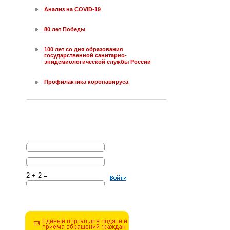
Анализ на COVID-19
80 лет Победы
100 лет со дня образования
государственной санитарно-
эпидемиологической службы России
Профилактика коронавируса
2 + 2 =
Решите эту простую
математическую задачу и
введите результат.
Например, для 1+3, введите
4.