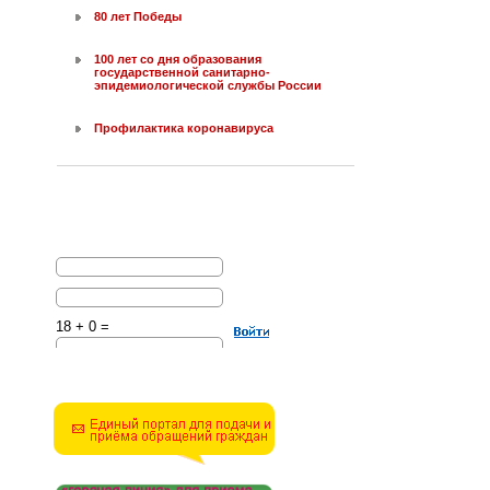
80 лет Победы
100 лет со дня образования
государственной санитарно-
эпидемиологической службы России
Профилактика коронавируса
18 + 0 =
Решите эту простую
математическую задачу и
введите результат.
Например, для 1+3, введите
4.