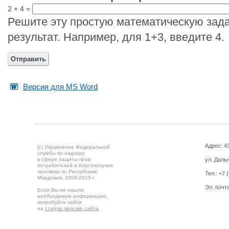
2 + 4 =
Решите эту простую математическую зада
результат. Например, для 1+3, введите 4.
Версия для MS Word
Адрес: 43
(c) Управление Федеральной
службы по надзору
в сфере защиты прав
ул. Дальн
потребителей и благополучия
человека по Республике
Тел.:
+7 
Мордовия,
2006-2015 г.
Эл. почт
Если Вы не нашли
необходимую информацию,
попробуйте зайти
на
старую версию сайта