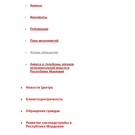
Анонсы
Документы
Публикации
План мероприятий
Форма обращения
Адреса и телефоны органов
исполнительной власти в
Республике Мордовия
Новости Центра
Клиентоцентричность
Обращения граждан
Развитие санэпидслужбы в
Республике Мордовия