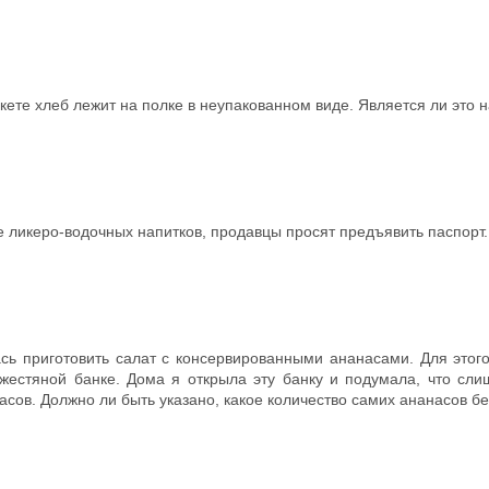
кете хлеб лежит на полке в неупакованном виде. Является ли эт
е ликеро-водочных напитков, продавцы просят предъявить паспорт
сь приготовить салат с консервированными ананасами. Для этого
жестяной банке. Дома я открыла эту банку и подумала, что сли
асов. Должно ли быть указано, какое количество самих ананасов б