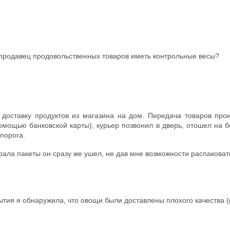
продавец продовольственных товаров иметь контрольные весы?
 доставку продуктов из магазина на дом. Передача товаров про
омощью банковской карты), курьер позвонил в дверь, отошел на б
порога.
брала пакеты он сразу же ушел, не дав мне возможности распаковат
ытия я обнаружила, что овощи были доставлены плохого качества (в