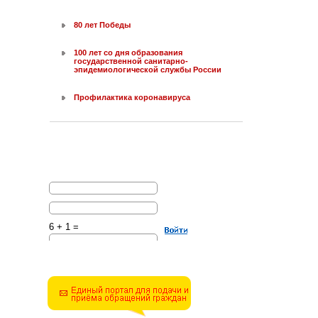
80 лет Победы
100 лет со дня образования
государственной санитарно-
эпидемиологической службы России
Профилактика коронавируса
6 + 1 =
Решите эту простую
математическую задачу и
введите результат.
Например, для 1+3, введите
4.