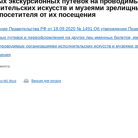
х экскурсионных путевок на проводим
ительских искусств и музеями зрелищн
 посетителя от их посещения
ние Правительства РФ от 18.09.2020 № 1491 Об утверждении Прави
ных путевок и переоформления на других лиц именных билетов, и
 проводимые организациями исполнительских искусств и музеями з
щения
умента:
Версия для печати
ля MS Word