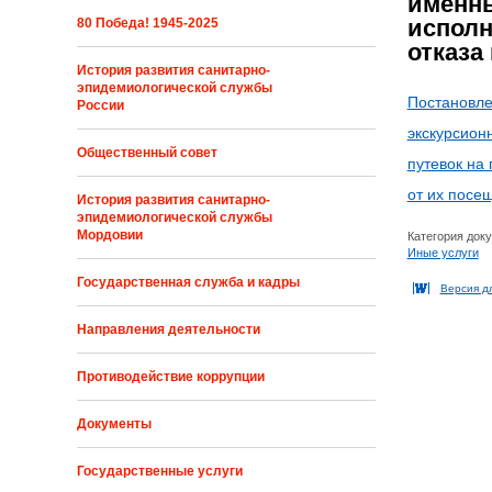
именны
исполн
80 Победа! 1945-2025
отказа
История развития санитарно-
эпидемиологической службы
Постановле
России
экскурсион
Общественный совет
путевок на
от их посе
История развития санитарно-
эпидемиологической службы
Мордовии
Категория док
Иные услуги
Государственная служба и кадры
Версия д
Направления деятельности
Противодействие коррупции
Документы
Государственные услуги