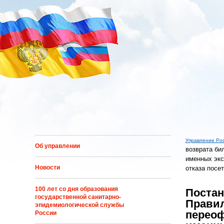
Перейти к основному содержанию
Управление Ро
Об управлении
возврата би
Вы здес
именных экс
Новости
отказа посе
100 лет со дня образования
Постан
государственной санитарно-
Правил
эпидемиологической службы
переоф
России