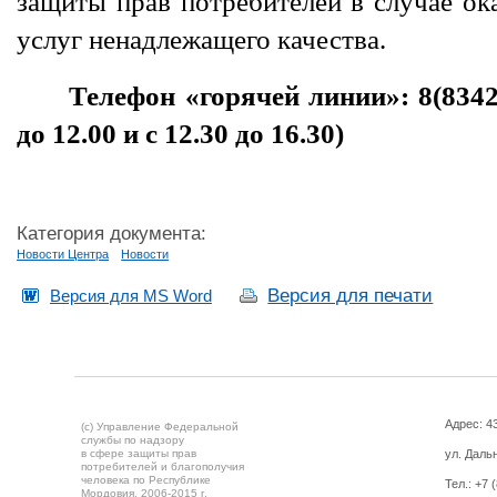
защиты прав потребителей в случае ок
услуг ненадлежащего качества.
Телефон «горячей линии»: 8(8342)
до 12.00 и с 12.30 до 16.30)
Категория документа:
Новости Центра
Новости
Версия для печати
Версия для MS Word
Адрес: 43
(c) Управление Федеральной
службы по надзору
в сфере защиты прав
ул. Дальн
потребителей и благополучия
человека по Республике
Тел.:
+7 
Мордовия,
2006-2015 г.