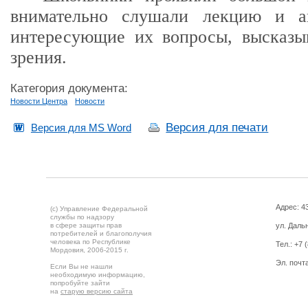
внимательно слушали лекцию и ак
интересующие их вопросы, высказы
зрения.
Категория документа:
Новости Центра
Новости
Версия для печати
Версия для MS Word
Адрес: 43
(c) Управление Федеральной
службы по надзору
в сфере защиты прав
ул. Дальн
потребителей и благополучия
человека по Республике
Тел.:
+7 
Мордовия,
2006-2015 г.
Эл. почт
Если Вы не нашли
необходимую информацию,
попробуйте зайти
на
старую версию сайта