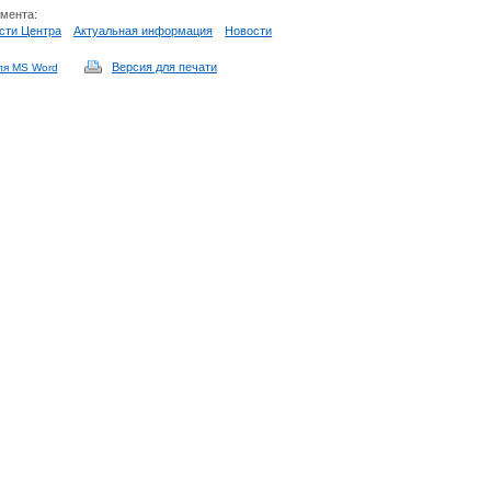
умента:
сти Центра
Актуальная информация
Новости
Версия для печати
ля MS Word