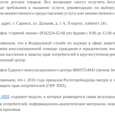
ности детских товаров. Все желающие смогут получить бес
ые требования к оказанию услуги, рекомендации по выбору;
я некачественного предоставления услуги или некачественного 
адрес: г. Саранск, ул. Дальняя, д. 1 А, II корпус, кабинет 241.
фон «горячей линии» (8342)24-62-68 (по будням с 8.00 до 12.00 и 
оминаем, что в Федеральной службе по надзору в сфере защиты
зания консультационной помощи гражданам и юридическим лиц
ия населения и защиты прав потребителей в круглосуточном р
ционный центр.
ефон Единого консультационного центра 88005554943 (звонок бе
оминаем, что с 2016 года приказом Роспотребнадзора введен 
защите прав потребителей (ГИР 3ПП).
 ЗПП
содержит модули, в которых размещается самая актуальн
в потребителей, информационно-аналитические материалы, новос
я приемная.