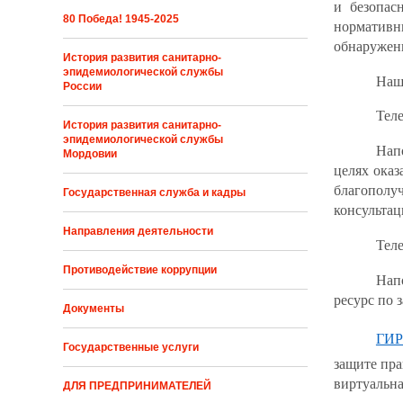
и безопас
80 Победа! 1945-2025
нормативн
обнаружени
История развития санитарно-
эпидемиологической службы
Наш 
России
Теле
История развития санитарно-
эпидемиологической службы
Нап
Мордовии
целях ока
благополуч
Государственная служба и кадры
консульта
Направления деятельности
Тел
Противодействие коррупции
Нап
ресурс по 
Документы
ГИР
Государственные услуги
защите пра
виртуальна
ДЛЯ ПРЕДПРИНИМАТЕЛЕЙ