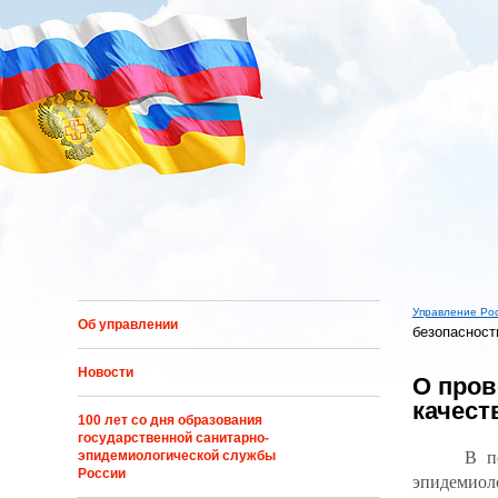
Перейти к основному содержанию
Управление Ро
Об управлении
безопасности
Вы здес
Новости
О пров
качест
100 лет со дня образования
государственной санитарно-
В п
эпидемиологической службы
России
эпидемиоло