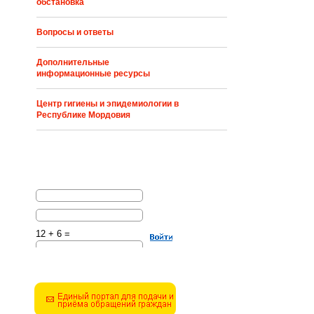
обстановка
Вопросы и ответы
Дополнительные
информационные ресурсы
Центр гигиены и эпидемиологии в
Республике Мордовия
12 + 6 =
Решите эту простую
математическую задачу и
введите результат.
Например, для 1+3, введите
4.