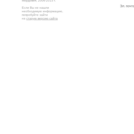
Мордовия,
2006-2015 г.
Эл. почт
Если Вы не нашли
необходимую информацию,
попробуйте зайти
на
старую версию сайта