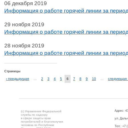
06 декабря 2019
Информация о работе горячей линии за период 
29 ноября 2019
Информация о работе горячей линии за период
28 ноября 2019
Информация о работе горячей линии за период 
Страницы
‹ предыдущая
…
2
3
4
5
6
7
8
9
10
…
следующая 
Адрес: 43
(c) Управление Федеральной
службы по надзору
в сфере защиты прав
ул. Дальн
потребителей и благополучия
человека по Республике
Тел.:
+7 