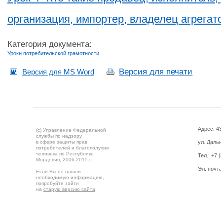
организация, импортер, владелец агрегат
Категория документа:
Уроки потребительской грамотности
Версия для печати
Версия для MS Word
Адрес: 43
(c) Управление Федеральной
службы по надзору
в сфере защиты прав
ул. Дальн
потребителей и благополучия
человека по Республике
Тел.:
+7 
Мордовия,
2006-2015 г.
Эл. почт
Если Вы не нашли
необходимую информацию,
попробуйте зайти
на
старую версию сайта