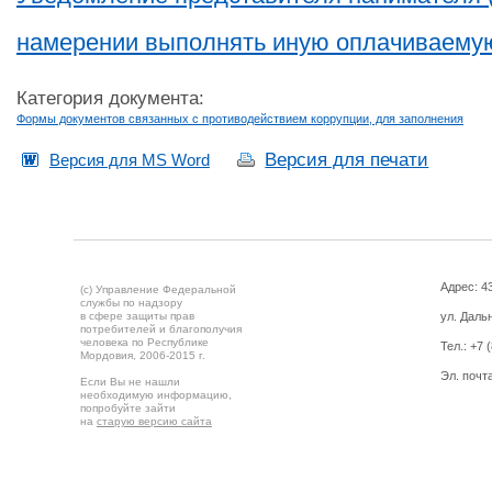
намерении выполнять иную оплачиваему
Категория документа:
Формы документов связанных с противодействием коррупции, для заполнения
Версия для печати
Версия для MS Word
Адрес: 43
(c) Управление Федеральной
службы по надзору
в сфере защиты прав
ул. Дальн
потребителей и благополучия
человека по Республике
Тел.:
+7 
Мордовия,
2006-2015 г.
Эл. почт
Если Вы не нашли
необходимую информацию,
попробуйте зайти
на
старую версию сайта