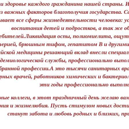
и здоровье каждого гражданина нашей страны. 
з важных факторов благополучия государства. С
вает все сферы жизнедеятельности человека: ус
воспитания детей и подростков, а так же о
ебителей.Ликвидация оспы, полиомиелита, ощути
ерией, брюшным тифом, гепатитом В и другими
ийской медицины решающий вклад внесли специа
демиологической службы, профессионально выполн
бранной профессии.А это тысячи санитарных вра
рных врачей, работников химических и бактериол
эти годы профессионально выполн
ые коллеги, в этот праздничный день желаю вам к
ния и жизнелюбия. Пусть стимулом новых дости
станут забота и любовь родных и близких, пр