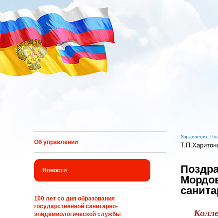
Перейти к основному содержанию
Управление Ро
Об управлении
Т.П.Харитон
Вы здес
Поздра
Новости
Мордов
санита
100 лет со дня образования
государственной санитарно-
Колле
эпидемиологической службы