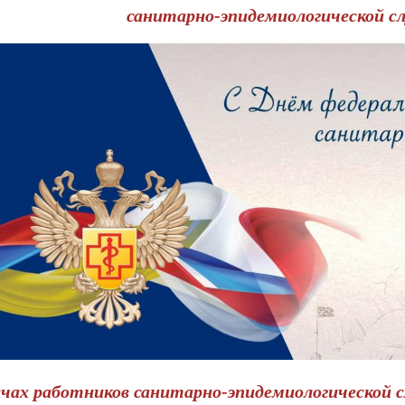
санитарно-эпидемиологической с
ечах работников санитарно-эпидемиологической