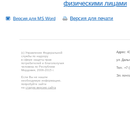
физическими лицами
Версия для печати
Версия для MS Word
Адрес: 43
(c) Управление Федеральной
службы по надзору
в сфере защиты прав
ул. Дальн
потребителей и благополучия
человека по Республике
Тел.:
+7 
Мордовия,
2006-2015 г.
Эл. почт
Если Вы не нашли
необходимую информацию,
попробуйте зайти
на
старую версию сайта