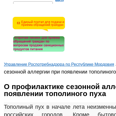
Решите эту простую
математическую задачу и
введите результат.
Например, для 1+3, введите
4.
Управление Роспотребнадзора по Республике Мордовия
Вы здесь
сезонной аллергии при появлении тополиного
О профилактике сезонной алл
появлении тополиного пуха
Тополиный пух в начале лета неизменны
российских городов. Кроме бытов