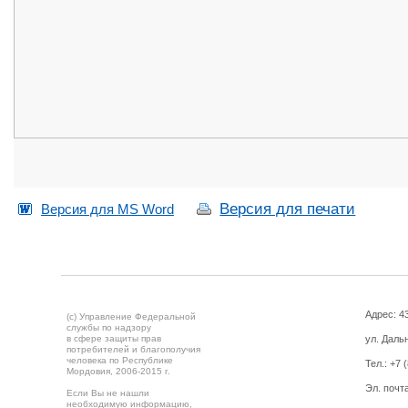
Версия для печати
Версия для MS Word
Адрес: 43
(c) Управление Федеральной
службы по надзору
в сфере защиты прав
ул. Дальн
потребителей и благополучия
человека по Республике
Тел.:
+7 
Мордовия,
2006-2015 г.
Эл. почт
Если Вы не нашли
необходимую информацию,