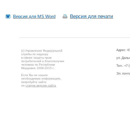
Версия для печати
Версия для MS Word
Адрес: 43
(c) Управление Федеральной
службы по надзору
в сфере защиты прав
ул. Дальн
потребителей и благополучия
человека по Республике
Тел.:
+7 
Мордовия,
2006-2015 г.
Эл. почт
Если Вы не нашли
необходимую информацию,
попробуйте зайти
на
старую версию сайта