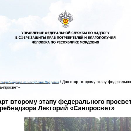
/
Дан старт второму этапу федеральног
спотребнадзора по Республике Мордовия
анпросвет»
ь
арт второму этапу федерального просве
ребнадзора Лекторий «Санпросвет»