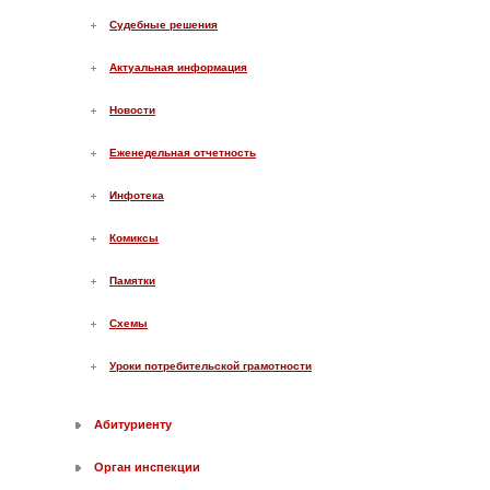
Судебные решения
Актуальная информация
Новости
Еженедельная отчетность
Инфотека
Комиксы
Памятки
Схемы
Уроки потребительской грамотности
Абитуриенту
Орган инспекции