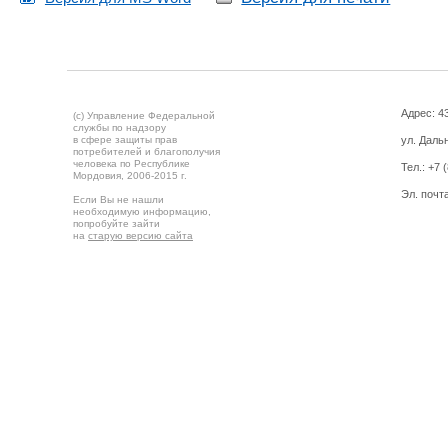
Адрес: 43
(c) Управление Федеральной
службы по надзору
в сфере защиты прав
ул. Дальн
потребителей и благополучия
человека по Республике
Тел.:
+7 
Мордовия,
2006-2015 г.
Эл. почт
Если Вы не нашли
необходимую информацию,
попробуйте зайти
на
старую версию сайта