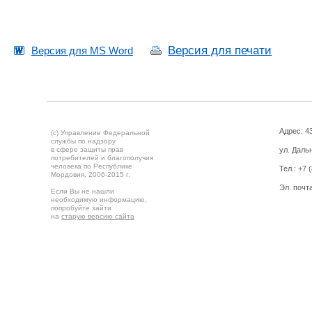
Версия для печати
Версия для MS Word
Адрес: 43
(c) Управление Федеральной
службы по надзору
в сфере защиты прав
ул. Дальн
потребителей и благополучия
человека по Республике
Тел.:
+7 
Мордовия,
2006-2015 г.
Эл. почт
Если Вы не нашли
необходимую информацию,
попробуйте зайти
на
старую версию сайта