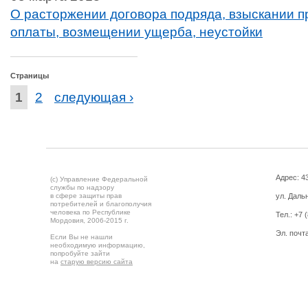
О расторжении договора подряда, взыскании 
оплаты, возмещении ущерба, неустойки
Страницы
1
2
следующая ›
Адрес: 43
(c) Управление Федеральной
службы по надзору
в сфере защиты прав
ул. Дальн
потребителей и благополучия
человека по Республике
Тел.:
+7 
Мордовия,
2006-2015 г.
Эл. почт
Если Вы не нашли
необходимую информацию,
попробуйте зайти
на
старую версию сайта